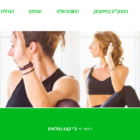
המתנ"ס בפייסבוק
החוגים שלנו
טפסים
הנהלת 
ראשי
צ'י קונג גמלאים