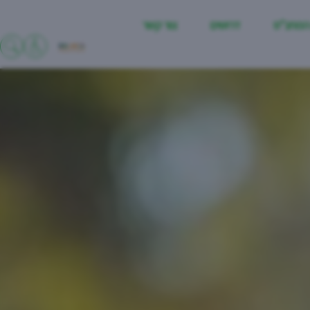
המתנ"ס
דרושים
צור קשר