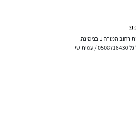
החוג יתקיים במקלט בי"ס אשכולות רחוב המורה 1 בנימינה.
יצירת קשר לתיאום שיעור : שמואל גל 0508716430 / עמית שי