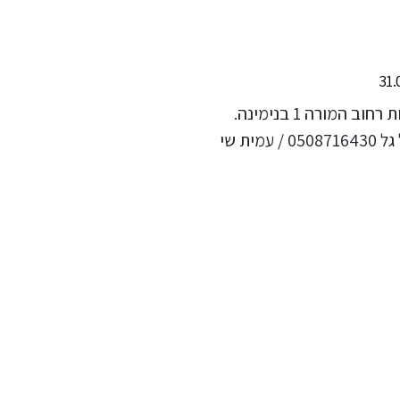
החוג יתקיים במקלט בי"ס אשכולות רחוב המורה 1 בנימינה.
יצירת קשר לתיאום שיעור : שמואל גל 0508716430 / עמית שי