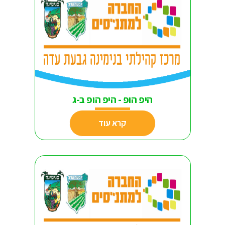
היפ הופ - היפ הופ ב-ג
קרא עוד