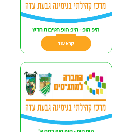
היפ הופ - היפ הופ חטיבות חדש
קרא עוד
היפ הופ - היפ הופ כתה א'