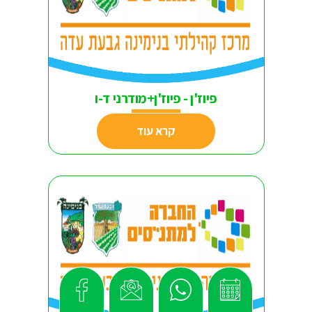
פיוז'ן - פיוז'ן+מודרני ד-ו
קרא עוד