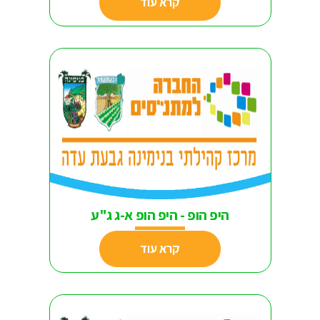
קרא עוד
היפ הופ - היפ הופ א-ג ג"ע
קרא עוד