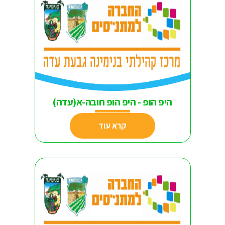
היפ הופ - היפ הופ חובה-א(עדה)
קרא עוד