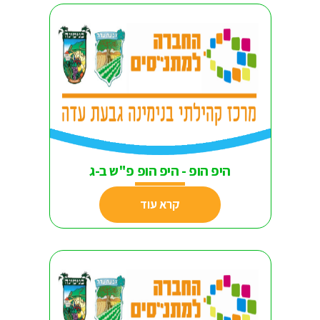
היפ הופ - היפ הופ פ"ש ב-ג
קרא עוד