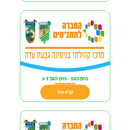
היפ הופ - היפ הופ ד-ו
קרא עוד