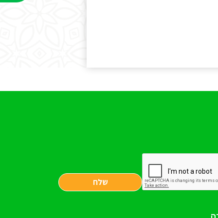
שלח
ה